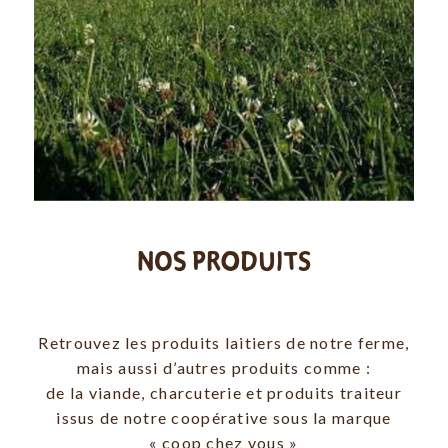
À LA FERME
NOS PRODUITS
MOULIN TIZON
Retrouvez les produits laitiers de notre ferme,
mais aussi d’autres produits comme :
de la viande, charcuterie et produits traiteur
Retrouvez des produits
issus de notre coopérative sous la marque
fermiers bons et sains pour
« coop chez vous »